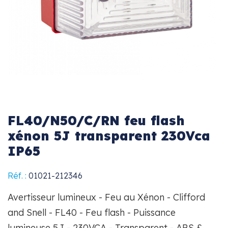
FL40/N50/C/RN feu flash
xénon 5J transparent 230Vca
IP65
Réf. :
01021-212346
Avertisseur lumineux - Feu au Xénon - Clifford
and Snell - FL40 - Feu flash - Puissance
lumineuse 5J - 230VCA - Transparent - ABS &